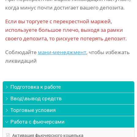
когда минус почти достигает вашего депозита.
Если вы торгуете с перекрестной маржей,
используете большое плечо, выходя за рамки
своего депозита, то рискуете потерять депозит.
Соблюдайте
мани-менеджмент
, чтобы избежать
ликвидаций
Подготовка к работе
Ввод\вывод средств
Торговые условия
Работа с фьючерсами
Активация фьючерсного кошелька