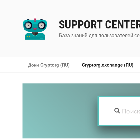
Перейти
к
содержимому
SUPPORT CENTE
База знаний для пользователей се
Доки Cryptorg (RU)
Cryptorg.exchange (RU)