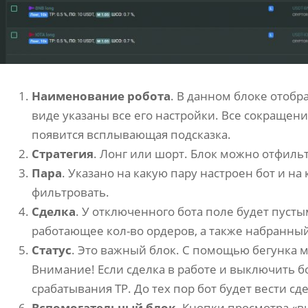
Наименование робота
. В данном блоке отобр
виде указаны все его настройки. Все сокращени
появится всплывающая подсказка.
Стратегия
. Лонг или шорт. Блок можно отфиль
Пара
. Указано на какую пару настроен бот и на
фильтровать.
Сделка
. У отключенного бота поле будет пустым
работающее кол-во ордеров, а также набранны
Статус
. Это важный блок. С помощью бегунка 
Внимание! Если сделка в работе и выключить б
срабатывания TP. До тех пор бот будет вести сд
Вспомогательный блок
. Кнопки просмотра «в