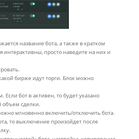
ажается название бота, а также в кратком
я интерактивны, просто наведите на них и
тровать.
 какой бирже идут торги. Блок можно
. Если бот в активен, то будет указано
й объем сделки.
можно мгновенно включить/отключить бота.
ота, то выключение произойдет после
елку.
нутренностей» бота, настройка, копирование