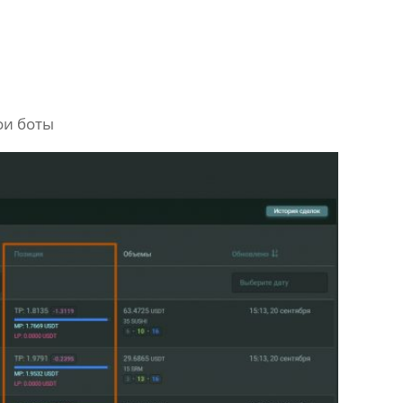
ои боты