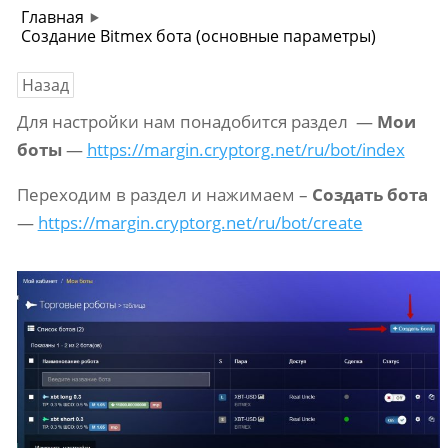
Главная
Создание Bitmex бота (основные параметры)
Назад
Для настройки нам понадобится раздел —
Мои
боты
—
https://margin.cryptorg.net/ru/bot/index
Переходим в раздел и нажимаем –
Создать бота
—
https://margin.cryptorg.net/ru/bot/create